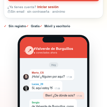
¿Ya tienes cuenta?
Iniciar sesión
Sin email · sin contraseña · anónimo
✓
Sin registro
✓
Gratis
✓
Móvil y escritorio
#Valverde de Burguillos
‹
📍
● conectados ahora
Hoy
Marta_CS
¡Hola! ¿Alguien por aquí?
17:08
Lucas_29
Sí, aquí estoy 👋
17:08
Bien! ¿De dónde sois?
17:09
Sergio
de Valverde de Burguillos, como