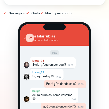
✓
Sin registro
✓
Gratis
✓
Móvil y escritorio
#Talarrubias
‹
📍
● conectados ahora
Hoy
Marta_CS
¡Hola! ¿Alguien por aquí?
17:08
Lucas_29
Sí, aquí estoy 👋
17:08
Bien! ¿De dónde sois?
17:09
Sergio
de Talarrubias, como vosotros
😄
17:09
qué bien, ¡bienvenido! 👌
17:10