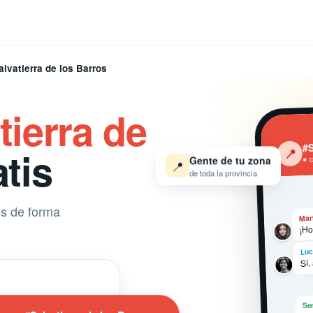
alvatierra de los Barros
tierra de
#S
tis
‹
📍
Gente de tu zona
● 
📍
de toda la provincia
os de forma
Mar
¡Ho
Luc
Sí,
Ser