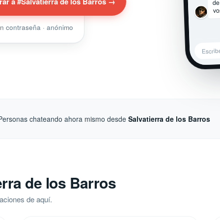
de
rar a #Salvatierra de los Barros →
vo
sin contraseña · anónimo
Escrib
Personas chateando ahora mismo desde
Salvatierra de los Barros
rra de los Barros
aciones de aquí.