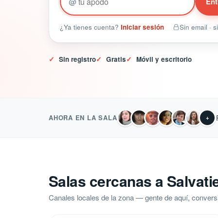
@
Ent
¿Ya tienes cuenta?
Iniciar sesión
Sin email · 
✓
Sin registro
✓
Gratis
✓
Móvil y escritorio
AHORA EN LA SALA
+
Salas cercanas a Salvatie
Canales locales de la zona — gente de aquí, convers