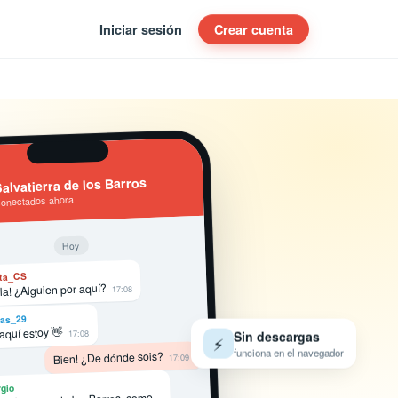
Iniciar sesión
Crear cuenta
alvatierra de los Barros
conectados ahora
Hoy
ta_CS
la! ¿Alguien por aquí?
17:08
as_29
 aquí estoy 👋
17:08
Sin descargas
⚡
funciona en el navegador
Bien! ¿De dónde sois?
17:09
gio