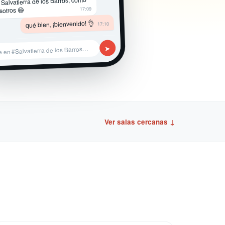
 Salvatierra de los Barros, como
17:09
sotros 😄
qué bien, ¡bienvenido! 👌
17:10
➤
e en #Salvatierra de los Barros…
Ver salas cercanas ↓