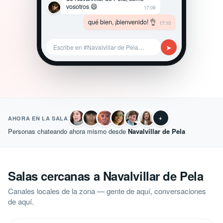
vosotros 😄
17:09
qué bien, ¡bienvenido! 👌
17:10
➤
Escribe en #Navalvillar de Pela…
+
AHORA EN LA SALA
Personas chateando ahora mismo desde
Navalvillar de Pela
Salas cercanas a Navalvillar de Pela
Canales locales de la zona — gente de aquí, conversaciones
de aquí.