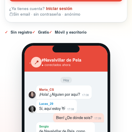
¿Ya tienes cuenta?
Iniciar sesión
Sin email · sin contraseña · anónimo
✓
Sin registro
✓
Gratis
✓
Móvil y escritorio
#Navalvillar de Pela
‹
📍
● conectados ahora
Hoy
Marta_CS
¡Hola! ¿Alguien por aquí?
17:08
Lucas_29
Sí, aquí estoy 👋
17:08
Bien! ¿De dónde sois?
17:09
Sergio
de Navalvillar de Pela, como