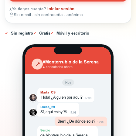
¿Ya tienes cuenta?
Iniciar sesión
Sin email · sin contraseña · anónimo
✓
Sin registro
✓
Gratis
✓
Móvil y escritorio
#Monterrubio de la Serena
‹
📍
● conectados ahora
Hoy
Marta_CS
¡Hola! ¿Alguien por aquí?
17:08
Lucas_29
Sí, aquí estoy 👋
17:08
Bien! ¿De dónde sois?
17:09
Sergio
de Monterrubio de la Serena,