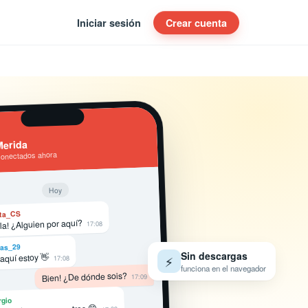
Iniciar sesión
Crear cuenta
erida
conectados ahora
Hoy
ta_CS
la! ¿Alguien por aquí?
17:08
as_29
Sin descargas
 aquí estoy 👋
⚡
17:08
funciona en el navegador
Bien! ¿De dónde sois?
17:09
rgio