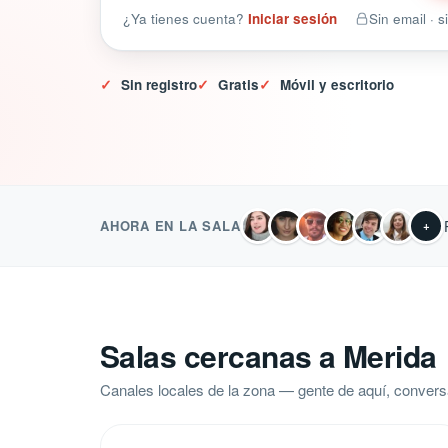
¿Ya tienes cuenta?
Iniciar sesión
Sin email · 
✓
Sin registro
✓
Gratis
✓
Móvil y escritorio
AHORA EN LA SALA
+
Salas cercanas a Merida
Canales locales de la zona — gente de aquí, convers