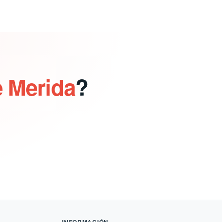
e Merida
?