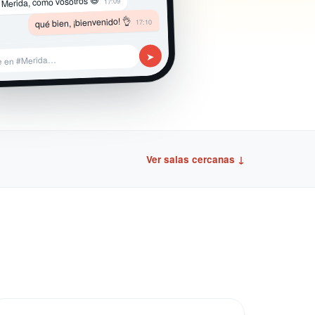
 Merida, como vosotros 😄
17:09
qué bien, ¡bienvenido! 👌
17:10
➤
e en #Merida…
Ver salas cercanas ↓