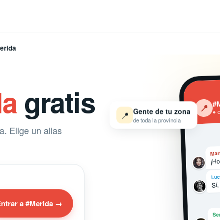
erida
da
gratis
#M
‹
📍
Gente de tu zona
● 
📍
de toda la provincia
. Elige un alias
Mar
¡Ho
Luc
Sí,
ntrar a #Merida →
Se