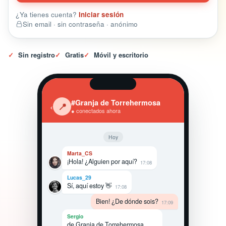
¿Ya tienes cuenta?
Iniciar sesión
Sin email · sin contraseña · anónimo
✓
Sin registro
✓
Gratis
✓
Móvil y escritorio
#Granja de Torrehermosa
‹
📍
● conectados ahora
Hoy
Marta_CS
¡Hola! ¿Alguien por aquí?
17:08
Lucas_29
Sí, aquí estoy 👋
17:08
Bien! ¿De dónde sois?
17:09
Sergio
de Granja de Torrehermosa,