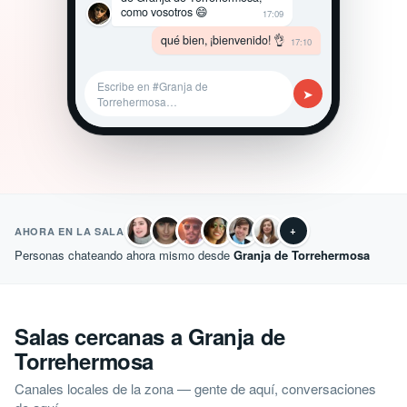
como vosotros 😄
17:09
qué bien, ¡bienvenido! 👌
17:10
Escribe en #Granja de
➤
Torrehermosa…
+
AHORA EN LA SALA
Personas chateando ahora mismo desde
Granja de Torrehermosa
Salas cercanas a Granja de
Torrehermosa
Canales locales de la zona — gente de aquí, conversaciones