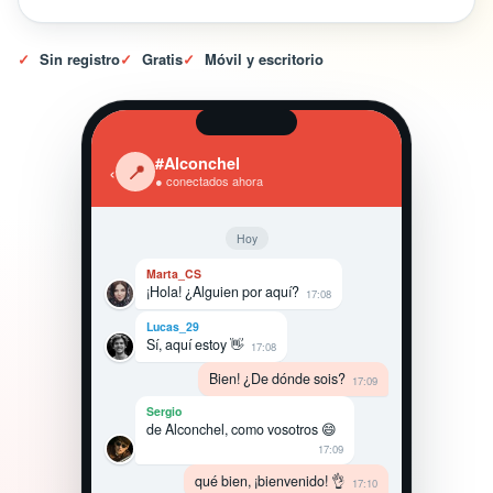
✓
Sin registro
✓
Gratis
✓
Móvil y escritorio
#Alconchel
‹
📍
● conectados ahora
Hoy
Marta_CS
¡Hola! ¿Alguien por aquí?
17:08
Lucas_29
Sí, aquí estoy 👋
17:08
Bien! ¿De dónde sois?
17:09
Sergio
de Alconchel, como vosotros 😄
17:09
qué bien, ¡bienvenido! 👌
17:10