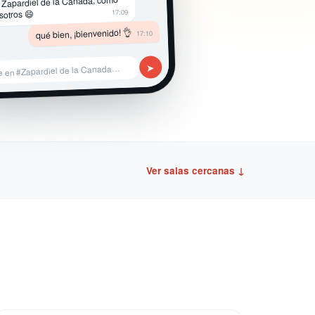
 Zapardiel de la Canada, como
17:09
sotros 😄
qué bien, ¡bienvenido! 👌
17:10
➤
e en #Zapardiel de la Canada…
Ver salas cercanas ↓