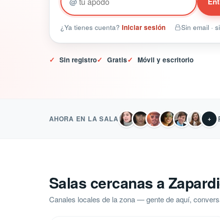
@
Ent
¿Ya tienes cuenta?
Iniciar sesión
Sin email · 
✓
Sin registro
✓
Gratis
✓
Móvil y escritorio
AHORA EN LA SALA
+
Salas cercanas a Zapardi
Canales locales de la zona — gente de aquí, convers