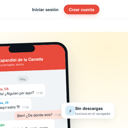
Iniciar sesión
Crear cuenta
apardiel de la Canada
conectados ahora
Hoy
ta_CS
la! ¿Alguien por aquí?
17:08
as_29
 aquí estoy 👋
17:08
Sin descargas
⚡
funciona en el navegador
Bien! ¿De dónde sois?
17:09
gio