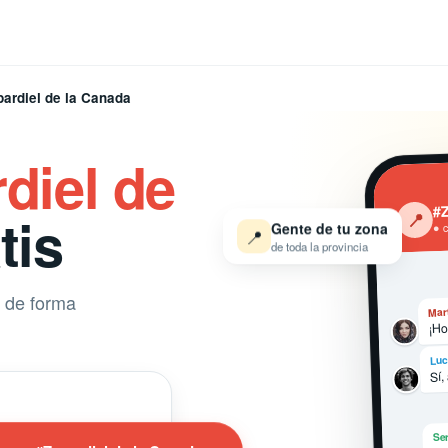
pardiel de la Canada
diel de
#Z
tis
‹
📍
Gente de tu zona
● 
📍
de toda la provincia
 de forma
Mar
¡Ho
Luc
Sí,
Ser