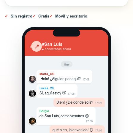
✓
Sin registro
✓
Gratis
✓
Móvil y escritorio
#San Luis
‹
📍
● conectados ahora
Hoy
Marta_CS
¡Hola! ¿Alguien por aquí?
17:08
Lucas_29
Sí, aquí estoy 👋
17:08
Bien! ¿De dónde sois?
17:09
Sergio
de San Luis, como vosotros 😄
17:09
qué bien, ¡bienvenido! 👌
17:10