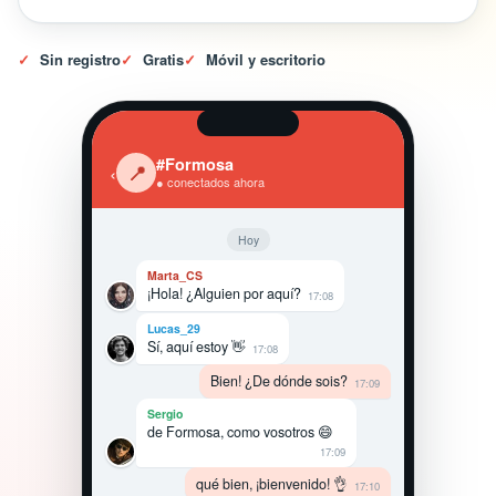
✓
Sin registro
✓
Gratis
✓
Móvil y escritorio
#Formosa
‹
📍
● conectados ahora
Hoy
Marta_CS
¡Hola! ¿Alguien por aquí?
17:08
Lucas_29
Sí, aquí estoy 👋
17:08
Bien! ¿De dónde sois?
17:09
Sergio
de Formosa, como vosotros 😄
17:09
qué bien, ¡bienvenido! 👌
17:10