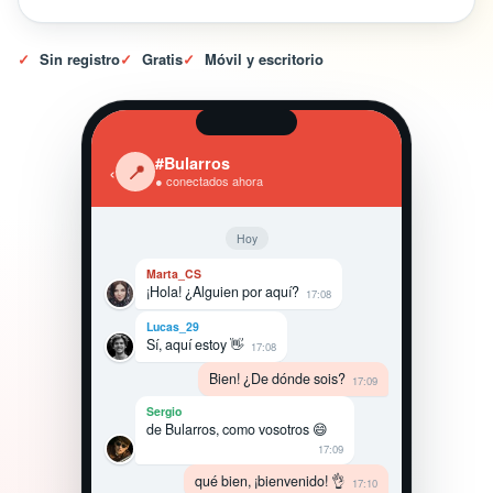
✓
Sin registro
✓
Gratis
✓
Móvil y escritorio
#Bularros
‹
📍
● conectados ahora
Hoy
Marta_CS
¡Hola! ¿Alguien por aquí?
17:08
Lucas_29
Sí, aquí estoy 👋
17:08
Bien! ¿De dónde sois?
17:09
Sergio
de Bularros, como vosotros 😄
17:09
qué bien, ¡bienvenido! 👌
17:10