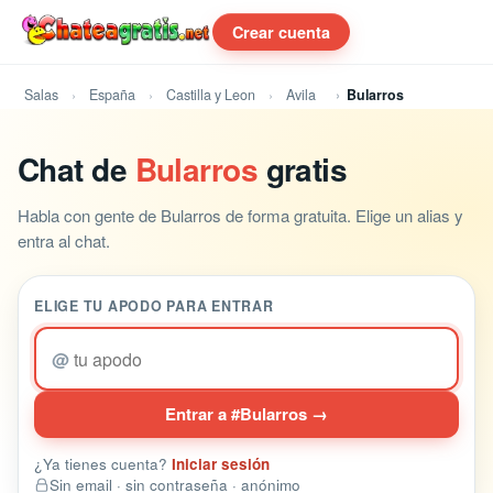
Crear cuenta
Salas
España
Castilla y Leon
Avila
Bularros
Chat de
Bularros
gratis
Habla con gente de Bularros de forma gratuita. Elige un alias y
entra al chat.
ELIGE TU APODO PARA ENTRAR
@
Entrar a #Bularros →
¿Ya tienes cuenta?
Iniciar sesión
Sin email · sin contraseña · anónimo