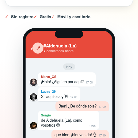
✓
Sin registro
✓
Gratis
✓
Móvil y escritorio
#Aldehuela (La)
‹
📍
● conectados ahora
Hoy
Marta_CS
¡Hola! ¿Alguien por aquí?
17:08
Lucas_29
Sí, aquí estoy 👋
17:08
Bien! ¿De dónde sois?
17:09
Sergio
de Aldehuela (La), como
vosotros 😄
17:09
qué bien, ¡bienvenido! 👌
17:10