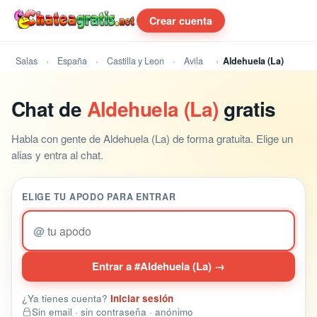
Crear cuenta
Salas
España
Castilla y Leon
Avila
Aldehuela (La)
Chat de
Aldehuela (La)
gratis
Habla con gente de Aldehuela (La) de forma gratuita. Elige un
alias y entra al chat.
ELIGE TU APODO PARA ENTRAR
@
Entrar a #Aldehuela (La) →
¿Ya tienes cuenta?
Iniciar sesión
Sin email · sin contraseña · anónimo