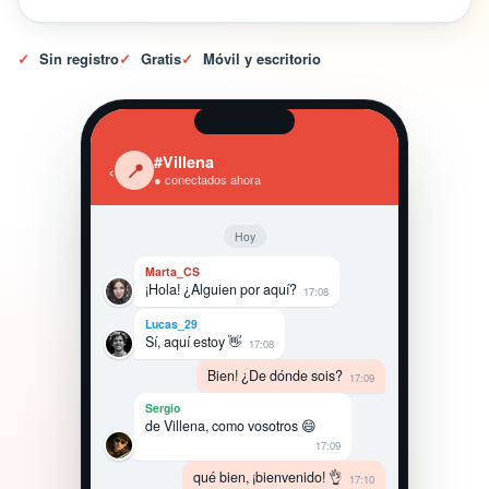
✓
Sin registro
✓
Gratis
✓
Móvil y escritorio
#Villena
‹
📍
● conectados ahora
Hoy
Marta_CS
¡Hola! ¿Alguien por aquí?
17:08
Lucas_29
Sí, aquí estoy 👋
17:08
Bien! ¿De dónde sois?
17:09
Sergio
de Villena, como vosotros 😄
17:09
qué bien, ¡bienvenido! 👌
17:10